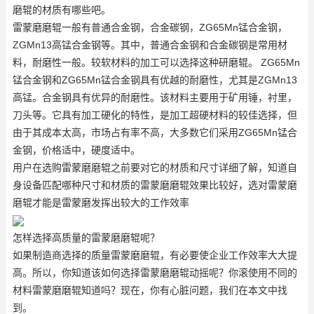
磨辊的材质有哪些吧。
雷蒙磨磨辊一般有普通合金钢，合金碳钢，ZG65Mn锰合金钢，
ZGMn13高锰合金钢等。其中，普通合金钢和合金碳钢是常用材
料，耐磨性一般。较软材料的加工可以选择这种研磨辊。 ZG65Mn
锰合金钢和ZG65Mn锰合金钢具有优越的耐磨性，尤其是ZGMn13
高锰。合金钢具有优异的耐磨性。该材料主要用于矿用锤，衬里，
刀头等。它具有加工硬化的特性，是加工超硬材料的较佳选择，但
由于其成本太高，市场占有率不高，大多数它们采用ZG65Mn锰合
金钢，价格适中，硬度适中。
用户在选购雷蒙磨磨辊之前要对它的材质和尺寸详细了解，知道自
身设备匹配哪种尺寸和材质的雷蒙磨磨辊效果比较好，选对雷蒙磨
磨辊才能是雷蒙磨发挥出较大的工作效率
怎样选择高质量的雷蒙磨磨辊呢？
如果制造商选择的质量雷蒙磨磨辊，有必要使企业工作效率大大提
高。所以，你知道该如何选择雷蒙磨磨辊动摇呢？你滚使用不同的
材料雷蒙磨磨辊知道吗？现在，你有心脏问题，我们在本文中找
到。