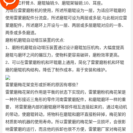
件;7、杠杆臂;8、磨辊轴销;9、磨辊架轴销;10、耳座。
为适应雷蒙磨粉机的使用，所述所磨辊设为一层，为适应环辊磨的
使用
雷蒙磨配件分流盘
，所述磨辊可设为两层或多层;与此相对应
雷
蒙磨配件
，所述磨环上开设与一层、两层或多层磨辊对应的一条、
两条或多条磨道。
磨粉机磨辊自动增压装置的优点:
1、磨粉机磨辊自动增压装置通过设计磨辊加压机构，大幅度提高
磨辊与磨环之间的碾压力，使物料更容易破碎，磨粉效率更高。
2、可以在雷蒙磨粉机和环辊磨上通用，简化了雷蒙磨粉机和环辊
磨的磨辊机构结构，降低了制作成本，易于安装和维护。
雷蒙磨梅花架变形或折断的原因有哪些？
雷蒙磨梅花架的作用是平衡的状态下实现的，雷蒙磨粉机梅花架是
一种外形接近三角形的零件
河南雷蒙磨配件
，和磨辊磨环一样的重
要， 将雷蒙磨内部的磨辊磨环等部件相互连接起来的，通过电动机
的带动，使磨辊转动，将物料在磨辊和磨环直接粉碎掉，梅花架的
材质影响机器的使用寿命。所以雷蒙磨的梅花架一旦损坏，会很影
响雷蒙磨的运行，而且他的拆卸也很不方便，雷蒙磨厂家对梅花架